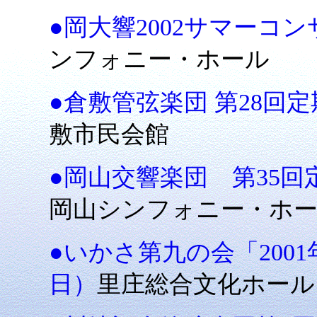
●岡大響2002サマーコンサ
ンフォニー・ホール
●倉敷管弦楽団 第28回定
敷市民会館
●岡山交響楽団 第35回定
岡山シンフォニー・ホ
●いかさ第九の会「2001
日）
里庄総合文化ホール