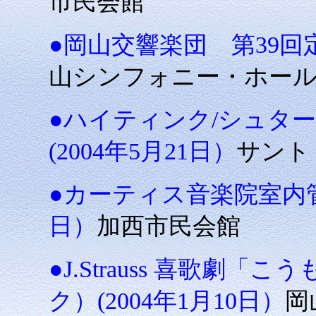
市民会館
●岡山交響楽団 第39回定
山シンフォニー・ホー
●ハイティンク/シュタ
(2004年5月21日）
サント
●カーティス音楽院室内管弦
日）
加西市民会館
●J.Strauss 喜歌
ク）(2004年1月10日）
岡