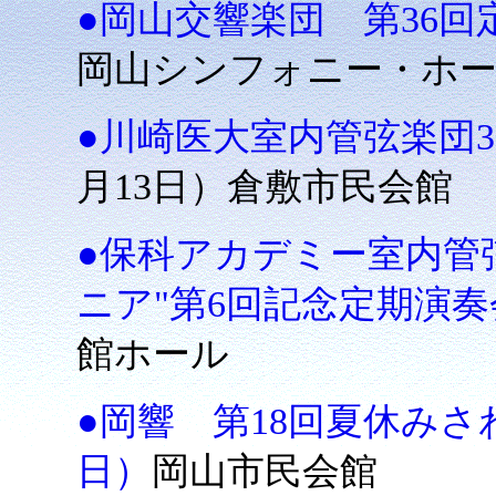
●岡山交響楽団 第36回
岡山シンフォニー・ホ
●川崎医大室内管弦楽団
月13日）倉敷市民会館
●保科アカデミー室内管
ニア"第6回記念定期演奏
館ホール
●岡響 第18回夏休みさわ
日）
岡山市民会館