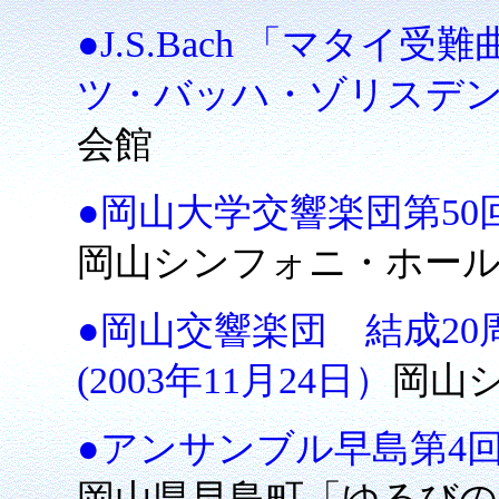
●J.S.Bach 「マタ
ツ・バッハ・ゾリスデン）(
会館
●岡山大学交響楽団第50回
岡山シンフォニ・ホー
●岡山交響楽団 結成20
(2003年11月24日）
岡山
●アンサンブル早島第4回定
岡山県早島町「ゆるびの