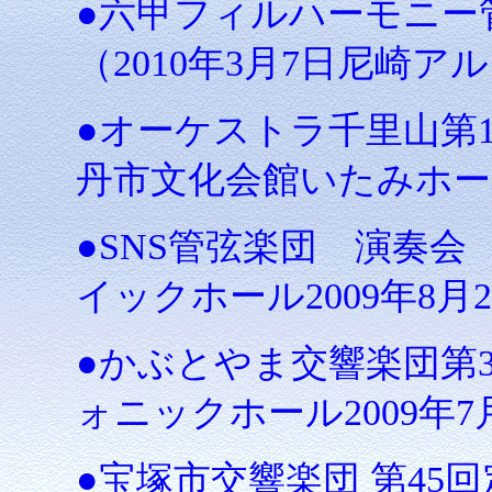
●六甲フィルハーモニー
（2010年3月7日尼崎
●オーケストラ千里山第15
丹市文化会館いたみホー
●SNS管弦楽団 演奏会 
イックホール2009年8月2
●かぶとやま交響楽団第3
ォニックホール2009年7月
●宝塚市交響楽団 第45