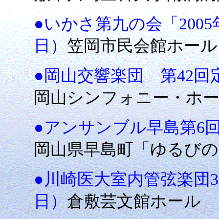
●いかさ第九の会「2005
日）
笠岡市民会館ホール
●岡山交響楽団 第42回定
岡山シンフォニー・ホ
●アンサンブル早島第6回定
岡山県早島町「ゆるびの
●川崎医大室内管弦楽団33
日）
倉敷芸文館ホール