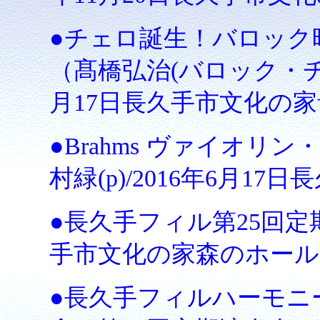
●チェロ誕生！バロック
（髙橋弘治(バロック・チェロ
月17日長久手市文化の
●Brahms ヴァイオリン
村緑(p)/2016年6月
●長久手フィル第25回定期
手市文化の家森のホール
●長久手フィルハーモニ