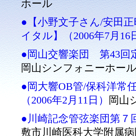
ホール
●【小野文子さん/安田
イタル】（2006年7月16
●岡山交響楽団 第43回定
岡山シンフォニーホー
●岡大響OB管/保科洋常
（2006年2月11日）
岡山
●川崎記念管弦楽団第７回演
敷市川崎医科大学附属病