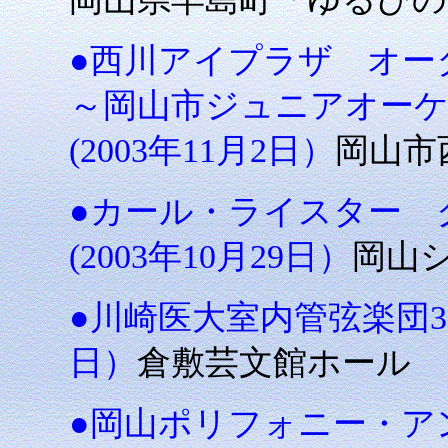
●西川アイプラザ オー
～岡山市ジュニアオー
(2003年11月2日）
岡山市
●カール・ライスター 
(2003年10月29日）
岡山
●川崎医大室内管弦楽団31
日）
倉敷芸文館ホール
●岡山ポリフォニー・アンサ