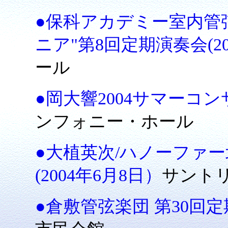
●保科アカデミー室内管
ニア"第8回定期演奏会(20
ール
●岡大響2004サマーコンサ
ンフォニー・ホール
●大植英次/ハノーファ
(2004年6月8日）
サント
●倉敷管弦楽団 第30回定期