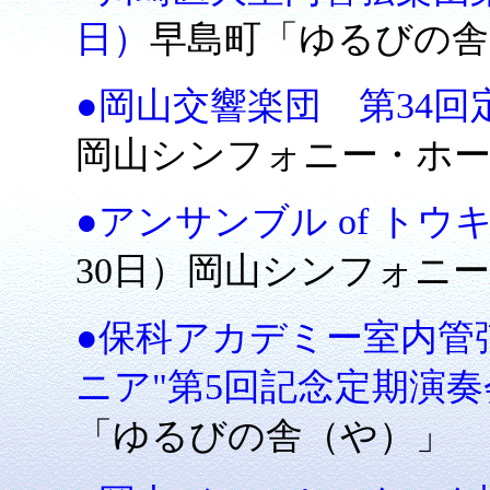
日）
早島町「ゆるびの舎
●岡山交響楽団 第34回定
岡山シンフォニー・ホ
●アンサンブル of ト
30日）岡山シンフォニ
●保科アカデミー室内管
ニア"第5回記念定期演奏
「ゆるびの舎（や）」