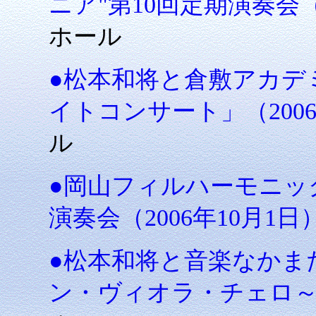
ニア"第10回定期演奏会（2
ホール
●松本和将と倉敷アカデ
イトコンサート」（2006
ル
●岡山フィルハーモニッ
演奏会（2006年10月1日
●松本和将と音楽なかま
ン・ヴィオラ・チェロ～（