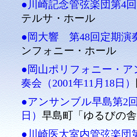
●川崎記念管弦楽団第4回演
テルサ・ホール
●岡大響 第48回定期演奏
ンフォニー・ホール
●岡山ポリフォニー・アンサ
奏会（2001年11月18日）
●アンサンブル早島第2回定
日）
早島町「ゆるびの舎
●川崎医大室内管弦楽団第2