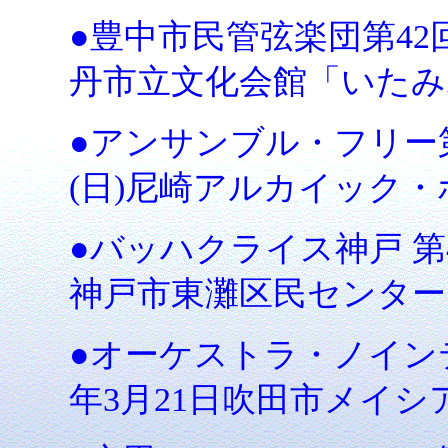
●豊中市民管弦楽団第42回
丹市立文化会館「いたみ
●アンサンブル・フリー第1
(日)尼崎アルカイック
●バッハクライス神戸 第4
神戸市東灘区民センター
●オーケストラ・ノインテ
年3月21日吹田市メイ