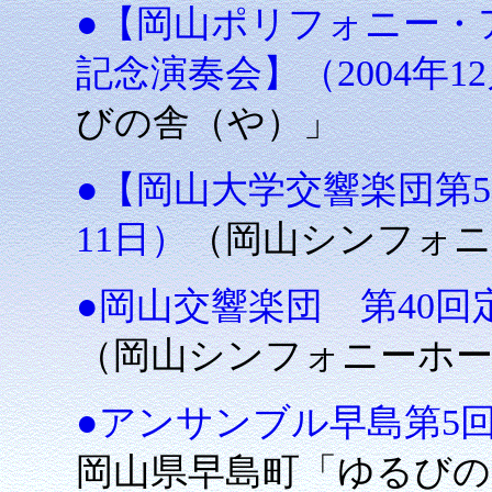
●【岡山ポリフォニー・アン
記念演奏会】（2004年12
びの舎（や）」
●【岡山大学交響楽団第51
11日）
（岡山シンフォニ
●岡山交響楽団 第40回定
（岡山シンフォニーホ
●アンサンブル早島第5回定
岡山県早島町「ゆるびの