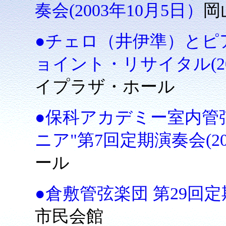
奏会(2003年10月5日）
岡
●チェロ（井伊準）とピ
ョイント・リサイタル(20
イプラザ・ホール
●保科アカデミー室内管
ニア"第7回定期演奏会(20
ール
●倉敷管弦楽団 第29回定期
市民会館