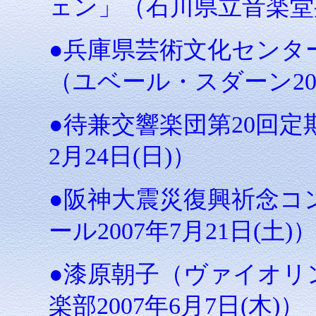
ェン」（石川県立音楽堂邦楽
●兵庫県芸術文化センタ
（ユベール・スダーン200
●待兼交響楽団第20回定
2月24日(日)）
●阪神大震災復興祈念コ
ール2007年7月21日(土)
●漆原朝子（ヴァイオリ
楽部2007年6月7日(木)）