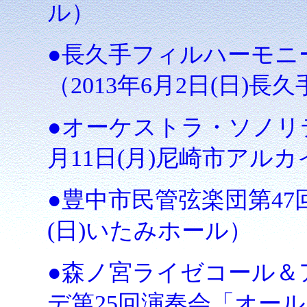
ル）
●長久手フィルハーモニー
（2013年6月2日(日)
●オーケストラ・ソノリテ 
月11日(月)尼崎市アル
●豊中市民管弦楽団第47回
(日)いたみホール）
●森ノ宮ライゼコール＆
デ第25回演奏会「オー