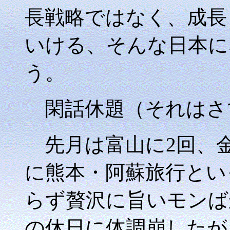
長戦略ではなく、成長
いける、そんな日本に
う。
閑話休題（それはさ
先月は富山に2回、金
に熊本・阿蘇旅行とい
らず贅沢に旨いモンば
の休日に体調崩したが