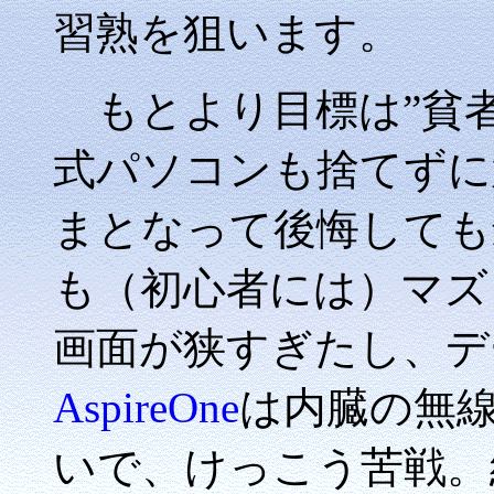
習熟を狙います。
もとより目標は”貧者
式パソコンも捨てずに
まとなって後悔しても
も（初心者には）マズくっ
画面が狭すぎたし、デ
AspireOne
は内臓の無線
いで、けっこう苦戦。