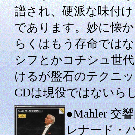
譜され、硬派な味付けを
であります。妙に懐か
らくはもう存命ではな
シフとかコチシュ世代
けるが盤石のテクニッ
CDは現役ではないら
●
Mahler
レナード・バ