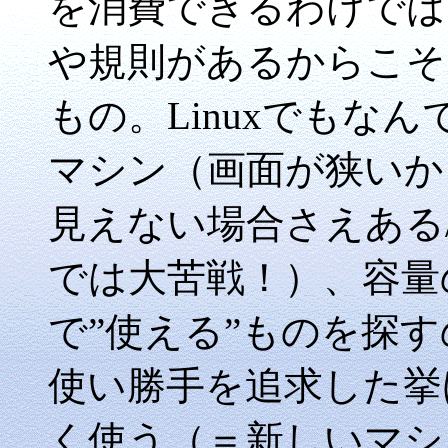
を消費できるわけでは
や規則があるからこそ
もの。Linuxでもな
マシン（画面が狭いか
見えない場合さえある/V
では大苦戦！）、容量
で”使える”ものを探
使い勝手を追求した挙
く使う（＝新しいマシ