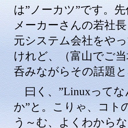
は”ノーカツ”です。
メーカーさんの若社長
元システム会社をやっ
けれど、（富山でご当
呑みながらその話題と
曰く、”Linuxって
か”と。こりゃ、コト
う～む、よくわからな