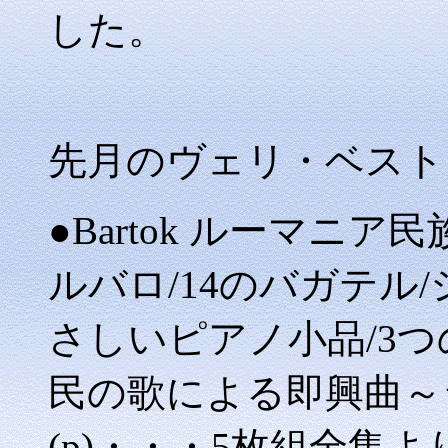
した。
先月のヴェリ・ベスト
●Bartok ルーマニ
ルバロ/14のバガテル/
さしいピアノ小品/3
民の歌による即興曲～
(p)・・・5枚組全集より