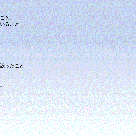
こと。
いること。
誤ったこと。
。