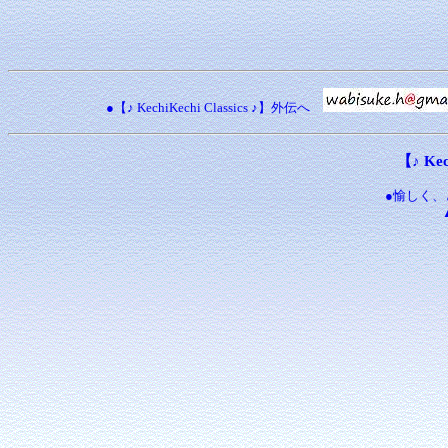
●【♪ KechiKechi Classics ♪】外伝へ
【♪ Kec
●愉しく、