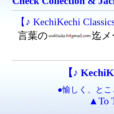
Check Collection & Jac
【♪ KechiKechi Clas
言葉の
迄
【♪ KechiKe
●愉しく、とこ
▲To 