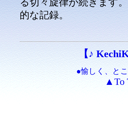
る切々旋律が続きます。
的な記録。
【♪ KechiKe
●愉しく、と
▲To 