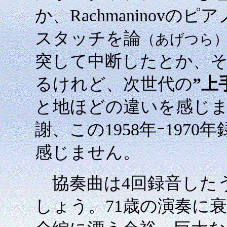
か、Rachmaninov
スタッチを論
（あげつら
突して中断したとか、
るけれど、次世代の
”上
と地ほどの違いを感じま
謝、この1958年ｰ197
感じません。
協奏曲は4回録音したう
しょう。71歳の演奏に