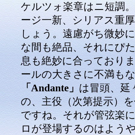
ケルツォ楽章はニ短調
ージ一新、シリアス重厚な
しょう。遠慮がち微妙
な間も絶品、それにぴ
息も絶妙に合っており
ールの大きさに不満もない
「Andante」
は冒頭、延
の、主役（次第提示）を他
ですね。それが管弦楽
ロが登場するのはようやく