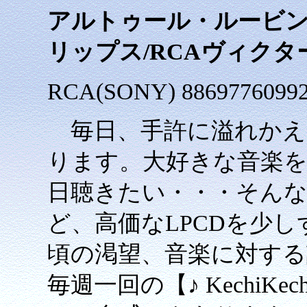
アルトゥール・ルービンシ
リップス/RCAヴィクタ
RCA(SONY) 886977609
毎日、手許に溢れかえ
ります。大好きな音楽
日聴きたい・・・そん
ど、高価なLPCDを少
頃の渇望、音楽に対す
毎週一回の【♪ KechiKech