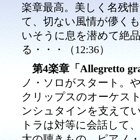
楽章最高。美しく名残惜
て、切ない風情が儚く
いそうに息を潜めて絶
る・・・（12:36）
第4楽章「Allegretto gr
ノ・ソロがスタート。
クリップスのオーケス
ンシュタインを支えて
トラは対等に会話して
大の聴きもの。ピアノ