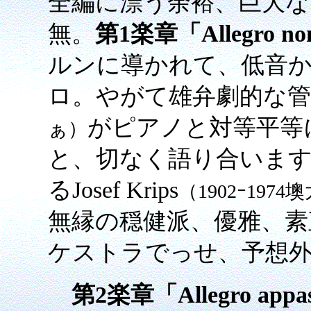
全編に漂う余裕、巨大
無。
第1楽章「Allegro non
ルンに導かれて、低音
ロ。やがて雄弁劇的な管
がピアノと対等平等
ぁ）
と、切なく語り合いま
るJosef Krips
（1902ｰ1974
無縁の穏健派、優雅、素
ケストラでっせ、予想外に
第2楽章「Allegro appas