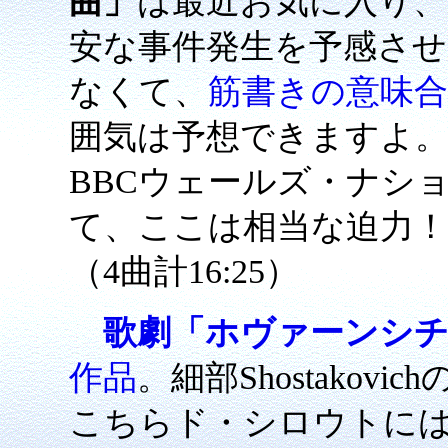
曲」
は最近お気に入り、
安な事件発生を予感さ
なくて、
筋書きの意味
囲気は予想できますよ
BBCウェールズ・ナシ
て、ここは相当な迫力！
（4曲計16:25）
歌劇「ホヴァーンシ
作品
。細部Shostako
こちらド・シロウトに