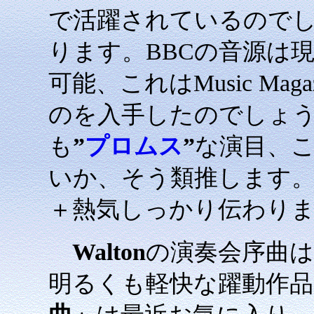
で活躍されているので
ります。BBCの音源は
可能、これはMusic Ma
のを入手したのでしょ
も
”
プロムス
”
な演目、
いか、そう類推します。
＋熱気しっかり伝わり
Walton
の演奏会序曲
明るくも軽快な躍動作品（