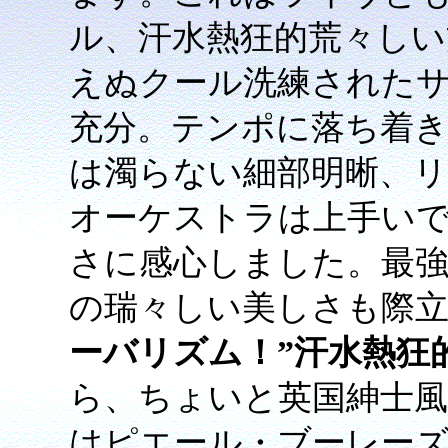
ル、汗水熱狂的荒々しい
えぬクール洗練された
充分。テンポに落ち着
は濁らない細部明晰、
オーケストラは上手い
さに感心しました。最
の瑞々しい美しさも際
ーバリズム！”汗水熱狂
ら、ちょいと英国紳士風
はピエール・ブーレー