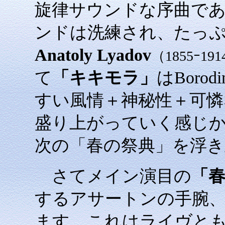
旋律サウンドな序曲で
ンドは洗練され、たっぷり
Anatoly Lyadov
（1855ｰ1
て
「キキモラ」
はBor
すい風情＋神秘性＋可
盛り上がっていく感じか。
次の「春の祭典」を浮
さてメイン演目の
「
するアサートンの手腕
ます。これはライヴと