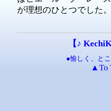
が理想のひとつでした。（
【♪ KechiKe
●愉しく、と
▲To 