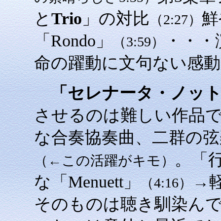
と
Trio
」の対比
鮮
（2:27）
「Rondo」
・・・
（3:59）
命の躍動に文句ない感
「セレナータ・ノッ
させるのは難しい作品
な合奏協奏曲、二群の
。「
（←この活躍がキモ）
な「Menuett」
→軽
（4:16）
そのものは聴き馴染ん