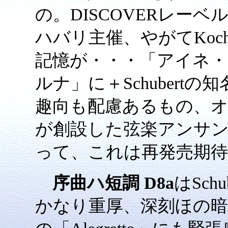
の。DISCOVERレー
ハバリ主催、やがてKoch
記憶が・・・「アイネ
ルナ」に＋Schubert
趣向も配慮あるもの、
が創設した弦楽アンサ
って、これは再発売期
序曲ハ短調 D8a
はSch
かなり重厚、深刻ほの暗い