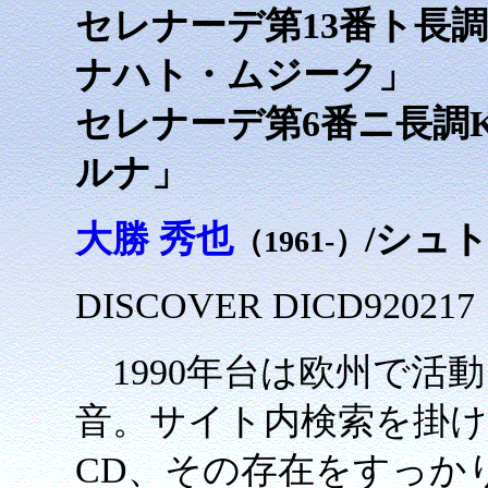
セレナーデ第13番ト長調
ナハト・ムジーク」
セレナーデ第6番ニ長調K
ルナ」
大勝 秀也
/シュ
（1961-）
DISCOVER DICD9202
1990年台は欧州で活
音。サイト内検索を掛け
CD、その存在をすっか