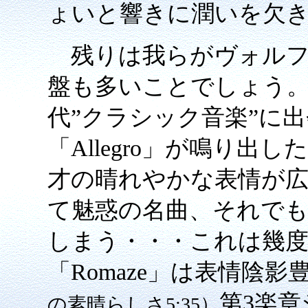
ょいと響きに潤いを欠
残りは我らがヴォルフ
盤も多いことでしょう
代”クラシック音楽”に
「Allegro」が鳴り
才の晴れやかな表情が
て魅惑の名曲、それでもM
しまう・・・これは幾度
「Romaze」は表情陰影
第3楽
の素晴らしさ5:35）