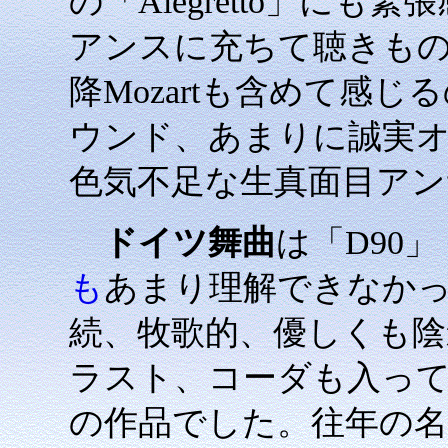
の「Alegretto」に
アンスに充ちて聴きもので
降Mozartも含めて感
ウンド、あまりに誠実
色気不足な生真面目ア
ドイツ舞曲
は「D90」
も
あまり理解できなかった
続、牧歌的、優しくも陰
ラスト、コーダも入ってハ
の作品でした。往年の