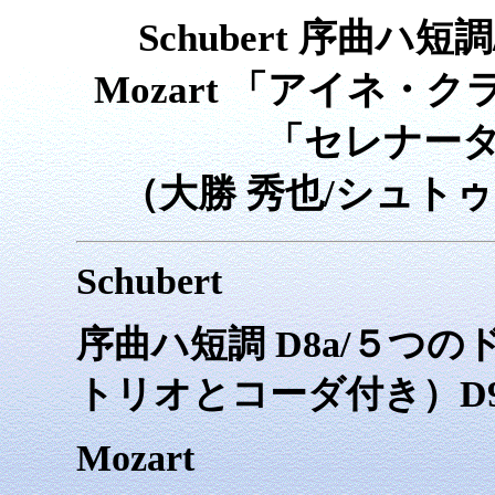
Schubert 序曲ハ
Mozart 「アイネ・
「セレナー
（大勝 秀也/シュト
Schubert
序曲ハ短調 D8a/５つの
トリオとコーダ付き）D9
Mozart