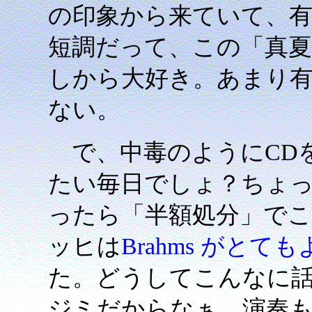
の印象から来ていて、
短調だって、この「真
しから大好き。あまり
ない。
で、中毒のようにCD
たい毎日でしょ？ちょ
ったら「半額処分」でこ
ッヒは
Brahms がとて
た。どうしてこんなに
ジミだからなぁ、演奏