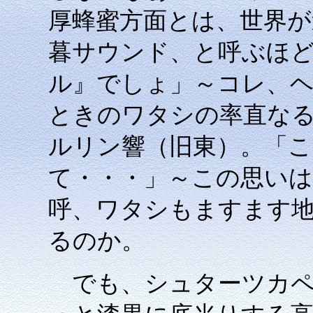
厚蜂蜜方面とは、世界が
暮サウンド、と呼ぶほ
ル』でしょ」～コレ、ヘル
ときのワタシの率直な
ルリン響（旧東）。「
て・・・」～この思い
呼、ワタシもますます
るのか。
でも、シュターツカペ