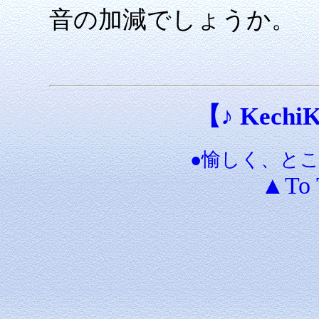
音の加減でしょうか。
【♪ KechiKe
●愉しく、と
▲To 