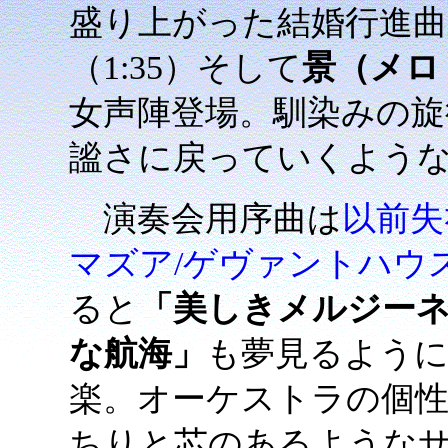
盛り上がった結婚行進
（1:35）そして
景（メロ
女声陣登場。馴染みの旋
謐さに戻っていくような風
演奏会用序曲は
以前失
マズア/ゲヴァントハウ
ると
「美しきメルジー
な航海」
も夢見るように
楽。オーケストラの個
ちりと芯のあるような