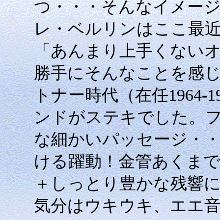
つ・・・そんなイメー
レ・ベルリンはここ最
「あんまり上手くない
勝手にそんなことを感
トナー時代（在任1964-
ンドがステキでした。
な細かいパッセージ・
ける躍動！金管あくま
＋しっとり豊かな残響
気分はウキウキ、エエ