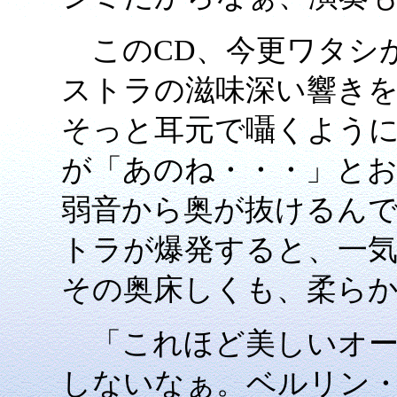
このCD、今更ワタシ
ストラの滋味深い響き
そっと耳元で囁くよう
が「あのね・・・」と
弱音から奥が抜けるん
トラが爆発すると、一
その奥床しくも、柔ら
「これほど美しいオー
しないなぁ。ベルリン