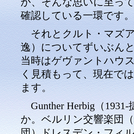
か、そんな思いに至って
確認している一環です
それとクルト・マズア（Kurt 
逸）についてずいぶん
当時はゲヴァントハウ
く見積もって、現在で
ます。
Gunther Herbig（
か。ベルリン交響楽団
団）ドレスデン・フィル