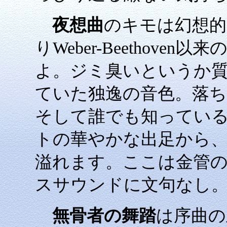
夜想曲
のキモは幻想的
りWeber-Beethov
よ。ジミ臭いというか
ていた独逸の音色。落ち着
そして誰でも知ってい
トの華やかな出足から
溢れます。ここは金管
スサウンドに文句なし。永
無骨者の舞踏
は序曲の