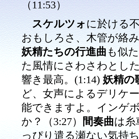
（11:53）
スケルツォ
に於ける
おもしろさ、木管が絡みあ
妖精たちの行進曲
も似
た風情にさわさわとし
響き最高。(1:14)
妖精の
ど、女声によるデリケ
能できますよ。インゲボ
か？（3:27）
間奏曲
は糸
っぴり遣る瀬ない気持ちが