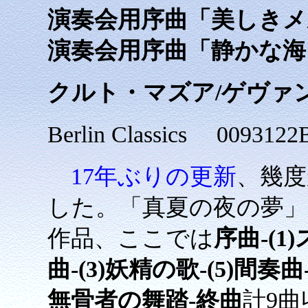
演奏会用序曲「美しきメ
演奏会用序曲「静かな海
クルト・マズア/ゲヴァ
Berlin Classics 0093
17年ぶりの更新
、幾度
した。「真夏の夜の夢
作品、ここでは
序曲-(1
曲-(3)妖精の歌-(5)間奏曲-
無骨者の舞踏-終曲
計9曲