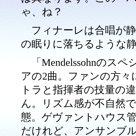
ゃ、ね？
フィナーレは合唱が静
の眠りに落ちるような
「Mendelssohnの
アの2曲。ファンの方々
トラと指揮者の技量の
ん。リズム感が不自然
態。ゲヴァントハウス
だけれど、アンサンブ