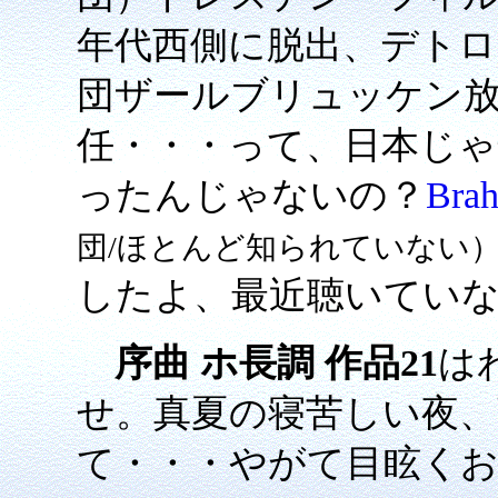
年代西側に脱出、デトロ
団ザールブリュッケン放
任・・・って、日本じ
ったんじゃないの？
Br
団/ほとんど知られていない
したよ、最近聴いてい
序曲 ホ長調 作品21
は
せ。真夏の寝苦しい夜
て・・・やがて目眩く