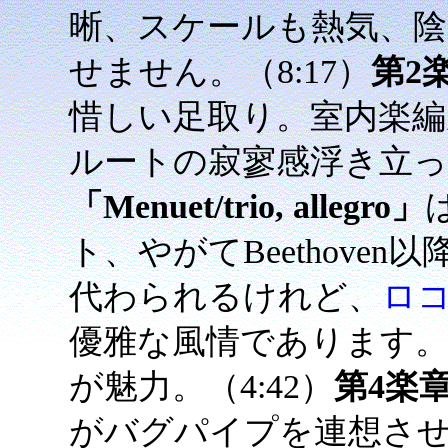
晰、スケールも熱気、
せません。（8:17）
第2楽
惜しい足取り。室内楽
ルートの寂寥感浮き立って
「Menuet/trio, allegro」
ト、やがてBeethove
代わられるけれど、
ロ
優雅な風情であります
が魅力。（4:42）
第4楽章「F
がバグパイプを連想さ