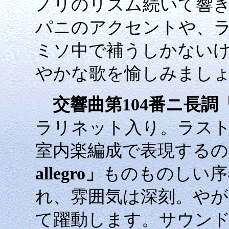
ノリのリズム続いて響
パニのアクセントや、
ミソ中で補うしかない
やかな歌を愉しみましょう
交響曲第104番ニ長調
ラリネット入り。ラス
室内楽編成で表現するの
allegro」
ものものしい序
れ、雰囲気は深刻。や
て躍動します。サウン