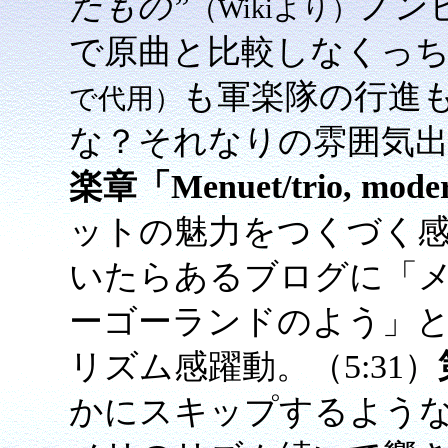
たもの”
ノン
（Wikiより）
で原曲と比較しなくっ
も軍楽隊の行進
で代用）
な？それなりの雰囲気出し
楽章「Menuet/trio, mode
ットの魅力をつくづく
いたらあるブログに「
ーゴーランドのよう」
リズム感躍動。（5:31）
かにスキップするよう