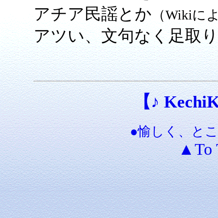
アチア民謡とか
（Wikiに
アツい、文句なく足取り軽
【♪ KechiKe
●愉しく、と
▲To 