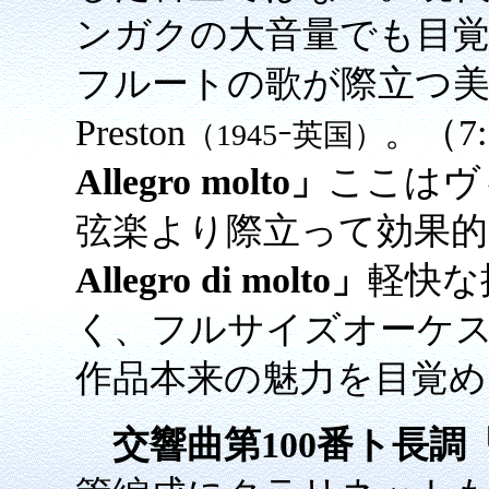
ンガクの大音量でも目
フルートの歌が際立つ美しさ
Preston
。（7:
（1945ｰ英国）
Allegro molto」
ここはヴ
弦楽より際立って効果的
Allegro di molto」
軽快な
く、フルサイズオーケ
作品本来の魅力を目覚めさ
交響曲第100番ト長調