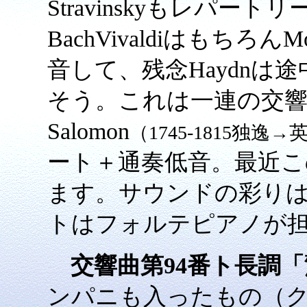
Stravinskyもレパ
BachVivaldiはもちろんM
音して、残念Haydnは
そう。これは一連の交響曲
Salomon
（1745-1815独逸→
ート＋通奏低音。最近こ
ます。サウンドの彩り
トはフォルテピアノが
交響曲第94番ト長調
ンパニも入ったもの（