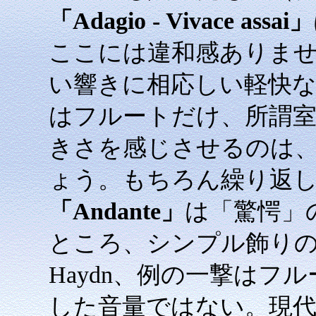
「Adagio - Vivace assai」
ここには違和感ありま
い響きに相応しい軽快
はフルートだけ、所謂室
きさを感じさせるのは
ょう。もちろん繰り返し有
「Andante」
は「驚愕」
ところ、シンプル飾り
Haydn、例の一撃はフ
した音量ではない。現