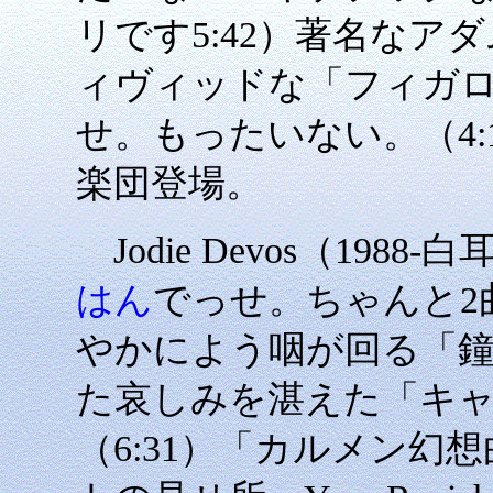
リです5:42）著名な
ィヴィッドな「フィガ
せ。もったいない。（4
楽団登場。
Jodie Devos（1988-
はん
でっせ。ちゃんと2
やかによう咽が回る「鐘
た哀しみを湛えた「キ
（6:31）「カルメン幻