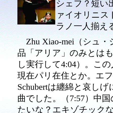
シェフ？短い
ァイオリニス
ラノ一人揃え
Zhu Xiao-mei（シ
品「アリア」のみとは
し実行して4:04）。こ
現在パリ在住とか。エフゲ
Schubertは纏綿と哀
曲でした。（7:57）中
たいな？エキゾチック