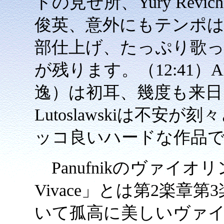
トの見せ所、Yury Revi
俊英、意外にもテンポ
部仕上げ、たっぷり歌
が残ります。（12:41）Alexa
逸）は初耳、幾度も来
Lutoslawskiは不
ッコ良いハードな作品でし
Panufnikのヴァイオリ
Vivace」とは第2楽章
いて孤高に美しいヴァ