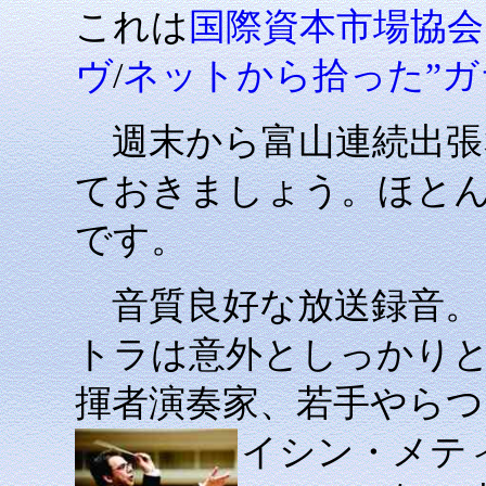
これは
国際資本市場協会
ヴ
/
ネットから拾った”ガ
週末から富山連続出張
ておきましょう。ほと
です。
音質良好な放送録音。
トラは意外としっかり
揮者演奏家、若手やら
イシン・メテ