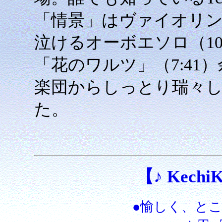
「情景」はヴァイオリ
泣けるオーボエソロ（10
「花のワルツ」（7:41
楽団からしっとり瑞々
た。
【♪ KechiKe
●愉しく、と