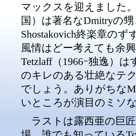
マックスを迎えました。Alexan
国）は著名なDmitryの甥
Shostakovich終楽
風情はどー考えても余興の愉
Tetzlaff（1966ｰ
のキレのある壮絶なテ
でしょう。ありがちなMendel
いところが演目のミソ
ラストは露西亜の巨匠Dmitr
場。誰でも知っているTch