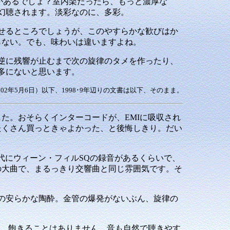
とがあるでしょ？室内楽だったら、もっと濃厚な
幻聴されます。淡彩なのに、多彩。
せるところでしょうが、このやすらかな歓びはか
らない。でも、味わいは違いますよね。
逆に残響が止むまで次の旋律のタメを作ったり、
多にないと思います。
002年5月6日）以下、1998･9年辺りの文書は以下、そのまま。
ありました。おそらくインターコードが、EMIに吸収され
たくさん買っときゃよかった、と後悔しきり。だい
年代にウィーン・フィルSQの録音があるくらいで、
の大曲で、まるっきり交響曲と同じ雰囲気です。そ
の安らかな陶酔。金管の爆発がないぶん、旋律の
、飽きることはありません。音も自然で聴きやす