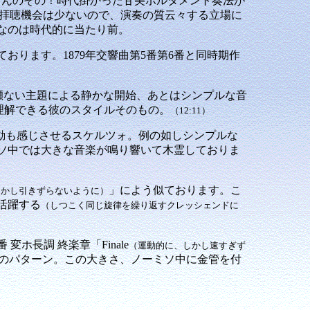
なんのその！時代掛かった甘美ポルタメント奏法が
拝聴機会は少ないので、演奏の質云々する立場に
なのは時代的に当たり前。
ります。1879年交響曲第5番第6番と同時期作
も遣瀬ない主題による静かな開始、あとはシンプルな音
と理解できる彼のスタイルそのもの。
（12:11）
動も感じさせるスケルツォ。例の如しシンプルな
ソ中では大きな音楽が鳴り響いて木霊しておりま
」によう似ております。こ
しかし引きずらないように）
活躍する
（しつこく同じ旋律を繰り返すクレッシェンドに
ホ長調 終楽章「Finale
（運動的に、しかし速すぎず
のパターン。この大きさ、ノーミソ中に金管を付