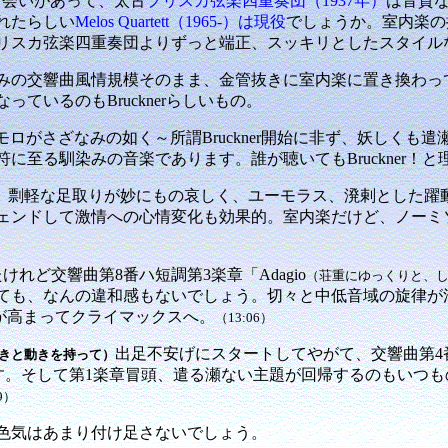
会いがあって、太古
プリスカ弦楽四重奏団（1937年）
は音質
れたらしい
Melos Quartett（1965-）は現役
でしょうか。室内楽の
リスカ弦楽四重奏団よりずっと端正、スッキリとしたスタイル
の交響曲風情規模そのまま、金管抜きに室内楽に置き換わってお
ているのもBrucknerらしいもの。
モロがさざなみの如く～所謂Bruckner開始に非ず、妖しく
に至る馴染みの音楽であります。誰が聴いてもBruckner！
。剽軽な足取りが妙にもの哀しく、ユーモラス、溌剌とした躍
ェンドして激情への心情変化も効果的。室内楽だけど、ノーミ
けれど交響曲第8番ハ短調第3楽章「Adagio
（荘重にゆっくりと、
ても、なんの違和感もないでしょう。切々と中低音域の旋律が
が高まってクライマックスへ。
（13:06）
出足不安げにスタートしてやがて、交響曲第4番 変
きと動きを持って）
す。そして第1楽章冒頭、遣る瀬ない主題が回帰するのもいつも
9）
色気はあまり付け足さないでしょう。