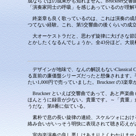
成ならではの成果かも知れません。Bruckne
「演奏家同士の呼吸」を感じあっているのが理解
終楽章も良く歌っているのは、これは演奏の成果
つてない経験。これ、第5交響曲の後くらいの成
大オーケストラだと、思わず旋律に大げさな節回
とかしたくなるんでしょうか。全43分ほど。大
デザインが地味で、なんの解説もないClassical
る直前の廉価盤シリーズだったと想像されます。
たい1,000円で売っていました。Bruckner の
Bruckner といえば交響曲であって、あと声
ほんとうに録音が少ない。貴重です。～「貴重」
うだな、第8番に似ている。
素朴で息の長い旋律の連続、スケルツォにおける
絡み合いがいっそう明快に表現されて聴き応えがあり
室内楽演奏の良し悪しはあまりよくわかりません