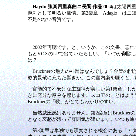
Haydn 弦楽四重奏曲ニ長調 作品20ｰ4
は太陽四
溌剌として明るい風情。第2楽章「Adagio」は
不足のない音質です。
2002年再聴です。と、いうか、この文書、忘れ
もとVOXのLPで出ていたらしい。「いつか削除
は？
Brucknerの魅力の神髄はなんでしょ？金管
教的畏敬に充ちた響きか。この室内楽を聴くと、前
官能的で不安げな主旋律が美しい第1楽章。しかし
きに充分な厚みを感じます。スコアのことはよう
Brucknerの「歌」がとてもわかりやすい。
当然威圧感はありません。第2楽章はBruckn
となく哀愁が漂って雰囲気が違います。いつも通
第3楽章は単独でも演奏される機会のある「アダ