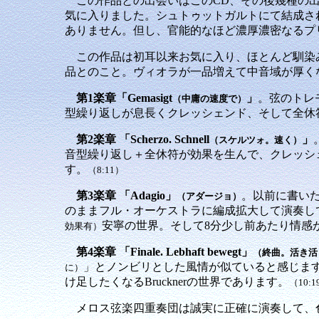
この作品との出会いはこのCD、その後幾種の出
気に入りました。シュトゥットガルトにて結成さ
ありません。但し、官能的なほど濃厚濃密なるプ
この作品は初耳以来お気に入り、ほとんど馴染み
品とのこと。ヴィオラが一品増えて中音域が厚くなっ
第1楽章「Gemasigt
」
。弦のトレ
（中庸の速度で）
型繰り返しが息長くクレッシェンド、そして全休符
第2楽章 「Scherzo. Schnell
」
（スケルツォ。速く）
音型繰り返し＋全休符が効果を生んで、クレッシ
す。
（8:11）
第3楽章 「Adagio」
。以前に書いた
（アダージョ）
のままフル・オーケストラに編成拡大して演奏し
安寧の世界。そして8分少し前あたり情感
効果有）
第4楽章 「Finale. Lebhaft bewegt」
（終曲。活き活
」とノンビリとした風情が似ていると感じま
に）
け足したくなるBrucknerの世界であります。
（10:1
メロス弦楽四重奏団は誠実に正確に演奏して、