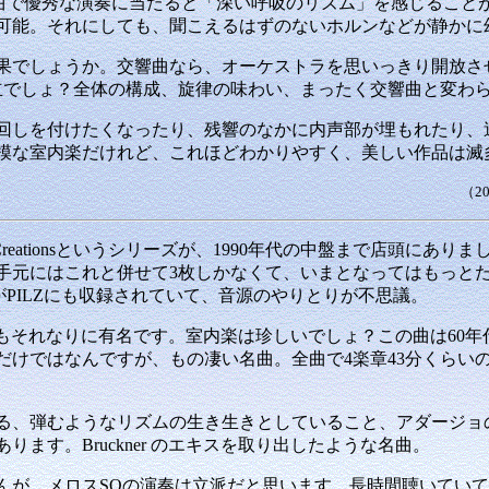
r交響曲で優秀な演奏に当たると「深い呼吸のリズム」を感じるこ
可能。それにしても、聞こえるはずのないホルンなどが静かに
でしょうか。交響曲なら、オーケストラを思いっきり開放さ
立でしょ？全体の構成、旋律の味わい、まったく交響曲と変わ
しを付けたくなったり、残響のなかに内声部が埋もれたり、
規模な室内楽だけれど、これほどわかりやすく、美しい作品は滅
（2
 Creationsというシリーズが、1990年代の中盤まで店頭に
手元にはこれと併せて3枚しかなくて、いまとなってはもっと
3楽章がPILZにも収録されていて、音源のやりとりが不思議。
楽曲もそれなりに有名です。室内楽は珍しいでしょ？この曲は60
だけではなんですが、もの凄い名曲。全曲で4楽章43分くらい
、弾むようなリズムの生き生きとしていること、アダージョ
ます。Bruckner のエキスを取り出したような名曲。
が、メロスSQの演奏は立派だと思います。長時間聴いていて