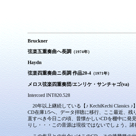
Bruckner
弦楽五重奏曲へ長調
（1974年）
Haydn
弦楽四重奏曲ニ長調 作品20-4
（1971年）
メロス弦楽四重奏団/エンリケ・サンチャゴ(va)
Intercord INT820.528
20年以上継続している【♪ KechiKechi Class
CD在庫1/5へ、データ拝聴に移行、ここ最近、
直すべき今日この頃、昔懐かしいCDを棚中に発見いた
りし・・・この音源は現役ではないでしょう。諸