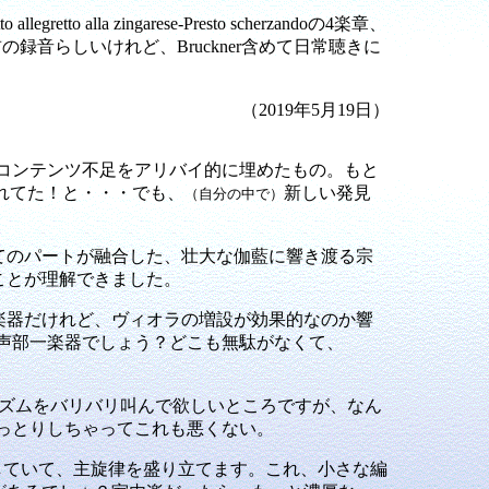
to allegretto alla zingarese-Presto scherzandoの4楽章、
録音らしいけれど、Bruckner含めて日常聴きに
（2019年5月19日）
のコンテンツ不足をアリバイ的に埋めたもの。もと
れてた！と・・・でも、
新しい発見
（自分の中で）
べてのパートが融合した、壮大な伽藍に響き渡る宗
うことが理解できました。
弦楽器だけれど、ヴィオラの増設が効果的なのか響
声部一楽器でしょう？どこも無駄がなくて、
らリズムをバリバリ叫んで欲しいところですが、なん
っとりしちゃってこれも悪くない。
していて、主旋律を盛り立てます。これ、小さな編