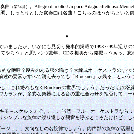
重奏曲
。Allegro di molto-Un poco Adagio affettuoso-Menuet
（第34番）
ニ短調、しっとりとした変奏曲は名曲！こちらのほうがちょいと前の
●
ていましたが、いかにも見切り発車的掲載で1998～99年辺り
してやろう」と思いつつ数年、CDを棚奥から発掘～うぁっ、忘
の開放的な咆哮？厚みのある弦の囁き？大編成オーケストラのす
述の要素がすべて消え去っても「Bruckner」が残る、とい
、これ紛れもなくBrucknerの世界でしょう。たった5台の
ワカランが、多彩な楽器による音の重ね合わせを拒否して、一
erのキモ～スケルツォです。ここ当然、フル・オーケストラな
りシンプルな旋律の繰り返しが興奮を呼ぶところだけれど、し
ージョ」。文句なしの名旋律でしょう。内声部の旋律が活躍