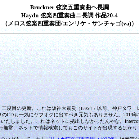
Bruckner 弦楽五重奏曲ヘ長調
Haydn 弦楽四重奏曲ニ長調 作品20-4
（メロス弦楽四重奏団/エンリケ・サンチャゴ(va)）
ics ♪】三度目の更新。これは阪神大震災
以前、神戸タワー
（1995年）
残りのCDも一気にヤフオクに出すべき元気もありません。2019
しました。これはネットに拠出しなかったんやな。Intercordレ
行無常。ネットで情報検索してもこのサイトが出現するばかり