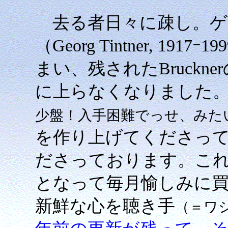
去る者日々に疎し。ゲ
（Georg Tintner, 1
まい、残されたBruck
に上らなくなりました
少盤！入手困難でっせ、みた
を作り上げてくださっ
ださっております。これ
となって毎月愉しみに
新鮮な心を聴き手
（＝ワ