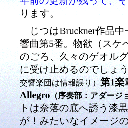
年前の更新が残って、
ります。
じつはBruckner作
響曲第5番。物欲（スケ
のごろ、久々のゲオル
に受け止めるのでしょ
第1楽章「
交響楽団は情報誤り）
Allegro
（序奏部：アダージョ
トは奈落の底へ誘う漆
が！みたいなイメージ