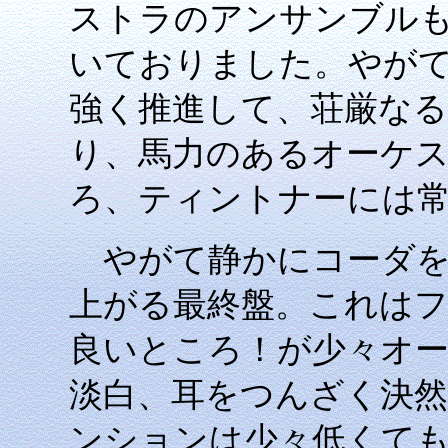
ストラのアンサンブル
いておりました。やがて
強く推進して、荘厳なる
り、馬力のあるオーケ
ろ、ティントナーには
やがて静かにコーダを
上がる最終盤。これは
良いところ！が少々オ
淡白、耳をつんざく決
ンションは少々低くても