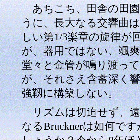
あちこち、田舎の田園
うに、長大なる交響曲
しい第1/3楽章の旋律
が、器用ではない、颯
堂々と金管が鳴り渡っ
が、それさえ含蓄深く
強靱に構築しない。
リズムは切迫せず、遠
なるBrucknerは如何で