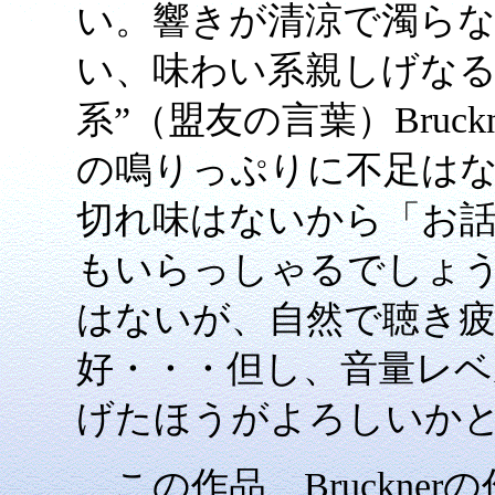
い。響きが清涼で濁ら
い、味わい系親しげなる
系”（盟友の言葉）Bruc
の鳴りっぷりに不足は
切れ味はないから「お
もいらっしゃるでしょ
はないが、自然で聴き
好・・・但し、音量レ
げたほうがよろしいか
この作品、Bruckne