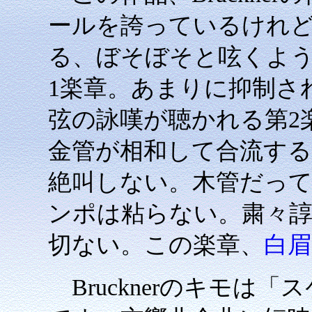
ールを誇っているけれ
る、ぼそぼそと呟くよ
1楽章。あまりに抑制さ
弦の詠嘆が聴かれる第2
金管が相和して合流す
絶叫しない。木管だっ
ンポは粘らない。粛々
切ない。この楽章、
白眉
Brucknerのキモは