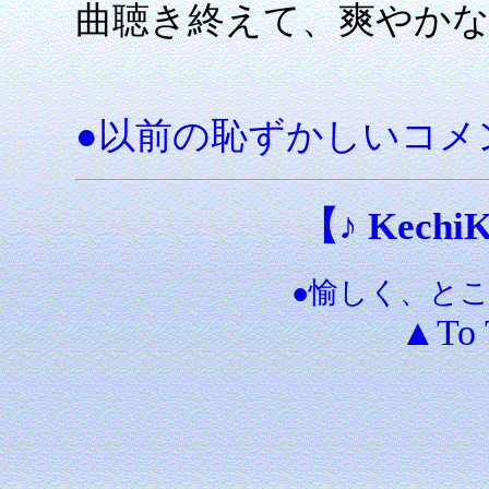
曲聴き終えて、爽やか
●以前の恥ずかしいコメ
【♪ KechiKe
●愉しく、と
▲To 