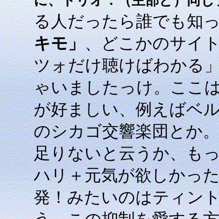
に、トリオ：（主部と）同じ
る人だったら誰でも知
キモ」
、どこかのサイ
ツォだけ聴けばわかる
ゃいましたっけ。ここ
が好ましい、例えばベ
のシカゴ交響楽団とか
足りないと云うか、も
ハリ＋元気が欲しかっ
発！みたいのはティン