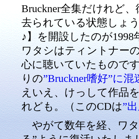
Bruckner全集だけ
去られている状態しょうか。【♪ 
♪】を開設したのが199
ワタシはティントナー
心に聴いていたもので
りの
”Bruckner嗜好”
えいえ、けっして作品
れども。（このCDは
”
やがて数年を経、ワタ