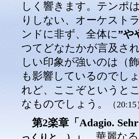
しく響きます。テンポ
りしない、オーケスト
ンドに非ず、全体に
”や
つてどなたかが言及され
しい印象が強いのは（
も影響しているのでし
れど、ここぞというと
なものでしょう。
（20:1
第2楽章「Adagio. Sehr 
」
。華麗なる
っくりと。）