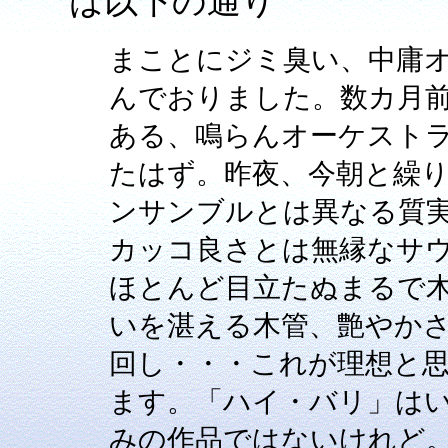
は以下の通り
まことにジミ臭い、中庸
んでおりました。数カ月
ある、鳴らんオーケスト
たはず。昨夜、今朝と繰
ンサンブルとは異なる質
カッコ良さとは無縁なサ
ほとんど目立たぬまるで
いを湛える木管、艶やか
回し・・・これが理想と思え
ます。「ハイ・バリ」は
みの作品ではないけれど。