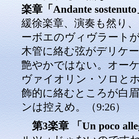
楽章「Andante sostenut
緩徐楽章、演奏も然り
ーボエのヴィヴラート
木管に絡む弦がデリケ
艶やかではない。オー
ヴァイオリン・ソロと
飾的に絡むところが白
ンは控えめ。（9:26）
第3楽章 「Un poco allegr