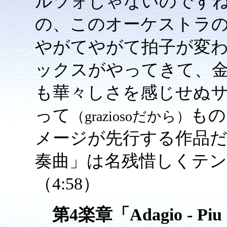
ルツォじゃないのです
の、このオーケストラ
やがてやがて拍子が変
ックスがやってきて、
も華々しさを感じせぬ
って
もの
（graziosoだから）
メージが先行する作品
奏曲」は名残惜しくテ
（4:58）
第4楽章「Adagio - Piu an