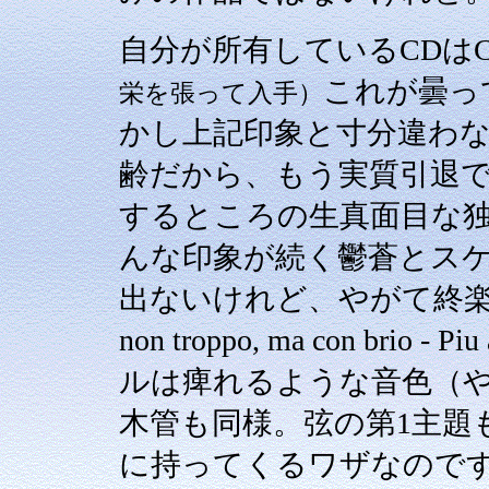
自分が所有しているCDはCCC
これが曇っ
栄を張って入手）
かし上記印象と寸分違わない。 G
齢だから、もう実質引退
するところの生真面目な
んな印象が続く鬱蒼とス
出ないけれど、やがて終楽章「Adagio
non troppo, ma con br
ルは痺れるような音色（
木管も同様。弦の第1主題
に持ってくるワザなので