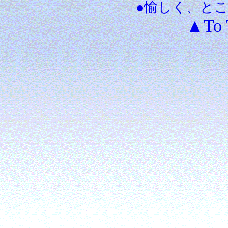
●愉しく、と
▲To 