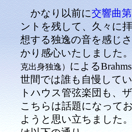
かなり以前に
交響曲第
ントを残して、久々に
想する独逸の音を感じ
かり感心いたしました。じつはG
によるBrah
克出身独逸）
世間では誰も自慢して
トハウス管弦楽団も、
こちらは話題になって
ようと思い立ちました