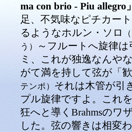
ma con brio - Piu allegro
足、不気味なピチカー
るようなホルン・ソロ
（
～フルートへ旋律は
う）
ミ、これが独逸なんや
がて満を持して弦が「
それは木管が引
テンポ）
プル旋律ですよ。これ
狂へと導くBrahmsの
した。弦の響きは相変