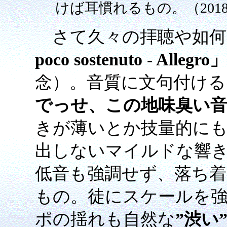
けば耳慣れるもの。（201
さて久々の拝聴や如何
poco sostenuto - Allegro」
念）。音質に文句付ける
でっせ、この地味臭い音
きが薄いとか技量的に
出しないマイルドな響
低音も強調せず、落ち
もの。徒にスケールを
ポの揺れも自然な
”渋い